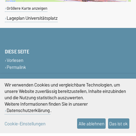
Größere Karte anzeigen
Lageplan Universitätsplatz
DIESE SEITE
Vorlesen
Permalink
Impressum
Wir verwenden Cookies und vergleichbare Technologien, um
unsere Website zuverlässig bereitzustellen, Inhalte einzubinden
Datenschutz
und die Nutzung statistisch auszuwerten.
Weitere Informationen finden Sie in unserer
Barrierefreiheit
Datenschutzerklärung
.
Cookie-Einstellungen
Cookie-Einstellungen
Alle ablehnen
Das ist ok
Sitemap