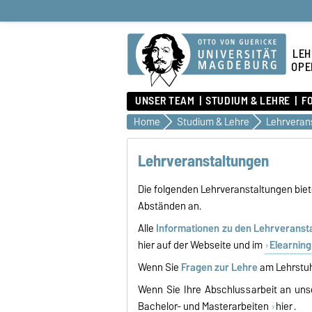
LEH
OPE
UNSER TEAM
STUDIUM & LEHRE
F
Home
Studium & Lehre
Lehrveran
Lehrveranstaltungen
Die folgenden Lehrveranstaltungen biet
Abständen an.
Alle
Informationen zu den Lehrveranst
hier auf der Webseite und im
Elearning
Wenn Sie
Fragen zur Lehre
am Lehrstuhl
Wenn Sie Ihre Abschlussarbeit an unse
Bachelor- und Masterarbeiten
hier
.