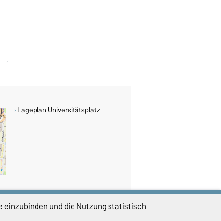
Lageplan Universitätsplatz
e einzubinden und die Nutzung statistisch
DIESE SEITE