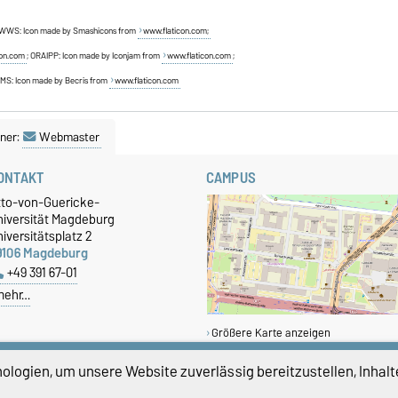
 WWS: Icon made by Smashicons from
www.flaticon.com;
con.com
; ORAIPP: Icon made by Iconjam from
www.flaticon.com
;
MS: Icon made by Becris from
www.flaticon.com
ner:
Webmaster
ONTAKT
CAMPUS
tto-von-Guericke-
niversität Magdeburg
iversitätsplatz 2
9106 Magdeburg
+49 391 67-01
mehr…
Größere Karte anzeigen
logien, um unsere Website zuverlässig bereitzustellen, Inhalt