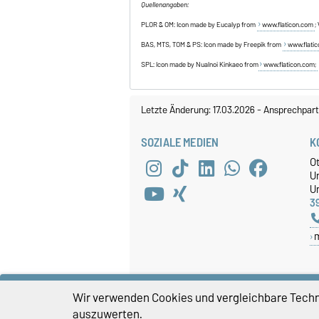
Quellenangaben:
PLOR & OM: Icon made by Eucalyp from
www.flaticon.com
;
BAS, MTS, TOM & PS: Icon made by Freepik from
www.flati
SPL: Icon made by Nualnoi Kinkaeo from
www.flaticon.com;
Letzte Änderung: 17.03.2026
-
Ansprechpart
SOZIALE MEDIEN
K
O
U
Un
3
Wir verwenden Cookies und vergleichbare Techno
auszuwerten.