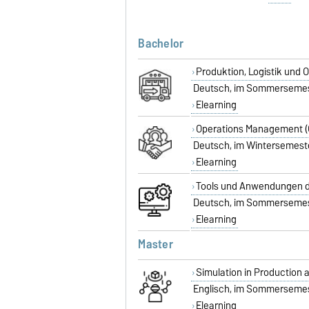
Bachelor
Produktion, Logistik und 
Deutsch, im Sommersemest
Elearning
Operations Management (
Deutsch, im Wintersemest
Elearning
Tools und Anwendungen d
Deutsch, im Sommerseme
Elearning
Master
Simulation in Production a
Englisch, im Sommerseme
Elearning