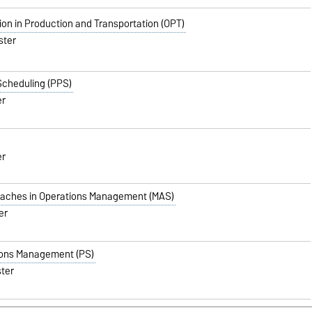
on in Production and Transportation (OPT)
ster
Scheduling (PPS)
er
er
aches in Operations Management (MAS)
er
tions Management (PS)
ter