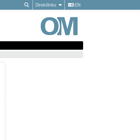
Direktlinks
EN
)
u