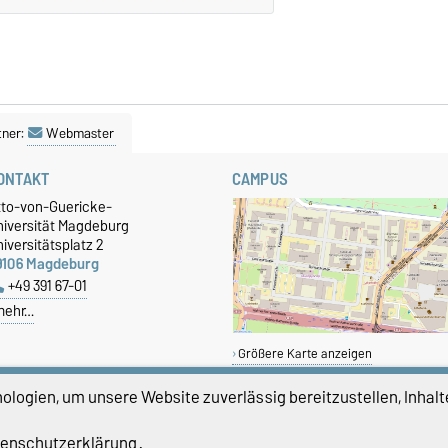
tner:
Webmaster
ONTAKT
CAMPUS
tto-von-Guericke-
niversität Magdeburg
iversitätsplatz 2
9106 Magdeburg
+49 391 67-01
mehr…
Größere Karte anzeigen
logien, um unsere Website zuverlässig bereitzustellen, Inhalt
enschutzerklärung
.