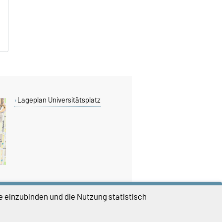
Lageplan Universitätsplatz
e einzubinden und die Nutzung statistisch
DIESE SEITE
Vorlesen